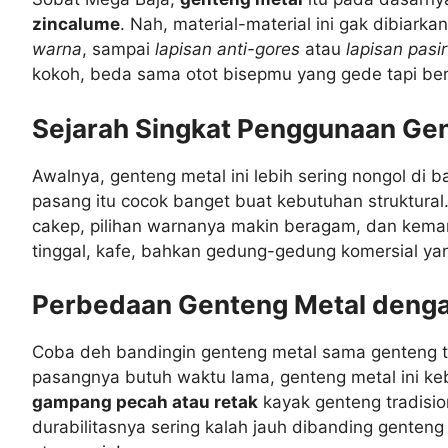
zincalume
. Nah, material-material ini gak dibiarka
warna
, sampai
lapisan anti-gores
atau
lapisan pasir
kokoh, beda sama otot bisepmu yang gede tapi ber
Sejarah Singkat Penggunaan Gen
Awalnya, genteng metal ini lebih sering nongol di 
pasang itu cocok banget buat kebutuhan struktural
cakep, pilihan warnanya makin beragam, dan kemamp
tinggal, kafe, bahkan gedung-gedung komersial ya
Perbedaan Genteng Metal dengan
Coba deh bandingin genteng metal sama genteng tan
pasangnya butuh waktu lama, genteng metal ini ke
gampang pecah atau retak
kayak genteng tradisi
durabilitasnya sering kalah jauh dibanding genteng m