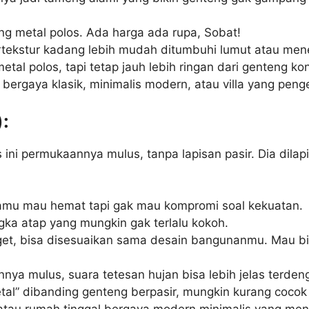
g metal polos. Ada harga ada rupa, Sobat!
ekstur kadang lebih mudah ditumbuhi lumut atau menem
etal polos, tapi tetap jauh lebih ringan dari genteng ko
ergaya klasik, minimalis modern, atau villa yang penge
:
ni permukaannya mulus, tanpa lapisan pasir. Dia dilap
kamu mau hemat tapi gak mau kompromi soal kekuatan.
gka atap yang mungkin gak terlalu kokoh.
et, bisa disesuaikan sama desain bangunanmu. Mau bir
a mulus, suara tetesan hujan bisa lebih jelas terdeng
etal” dibanding genteng berpasir, mungkin kurang cocok 