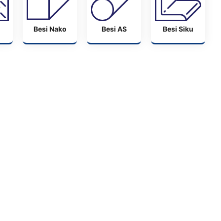
Besi Nako
Besi AS
Besi Siku