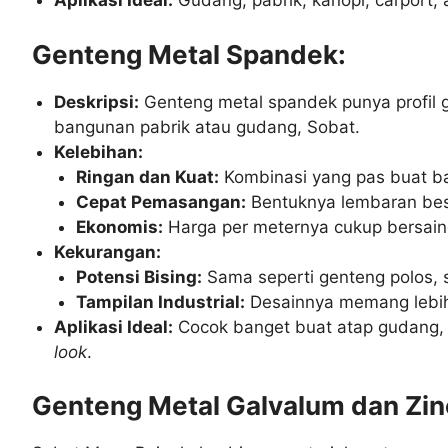
Aplikasi Ideal:
Gudang, pabrik, kanopi, carport,
Genteng Metal Spandek:
Deskripsi:
Genteng metal spandek punya profil ge
bangunan pabrik atau gudang, Sobat.
Kelebihan:
Ringan dan Kuat:
Kombinasi yang pas buat ba
Cepat Pemasangan:
Bentuknya lembaran besar
Ekonomis:
Harga per meternya cukup bersaing
Kekurangan:
Potensi Bising:
Sama seperti genteng polos, s
Tampilan Industrial:
Desainnya memang lebih 
Aplikasi Ideal:
Cocok banget buat atap gudang, 
look
.
Genteng Metal Galvalum dan Zi