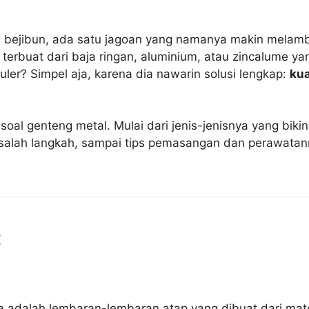
ng bejibun, ada satu jagoan yang namanya makin melamb
 terbuat dari baja ringan, aluminium, atau zincalume y
uler? Simpel aja, karena dia nawarin solusi lengkap:
kua
n soal genteng metal. Mulai dari jenis-jenisnya yang bik
salah langkah, sampai tips pemasangan dan perawatann
:
 adalah lembaran-lembaran atap yang dibuat dari mate