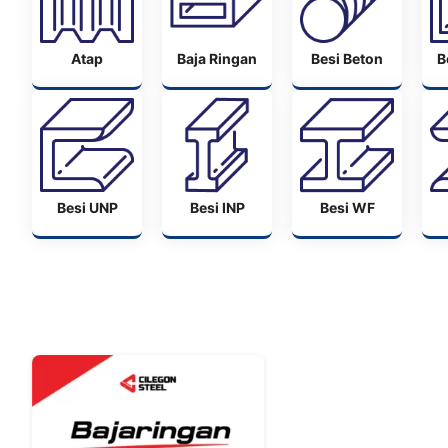
Atap
Baja Ringan
Besi Beton
B
Besi UNP
Besi INP
Besi WF