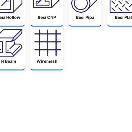
esi Hollow
Besi CNP
Besi Pipa
Besi Plat
H Beam
Wiremesh