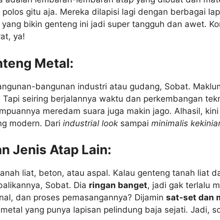
n polos gitu aja. Mereka dilapisi lagi dengan berbagai la
yang bikin genteng ini jadi super tangguh dan awet. Kom
at, ya!
teng Metal:
bangunan-bangunan industri atau gudang, Sobat. Maklum,
. Tapi seiring berjalannya waktu dan perkembangan tek
uannya meredam suara juga makin jago. Alhasil, kini g
ng modern. Dari
industrial look
sampai
minimalis kekinia
 Jenis Atap Lain:
ah liat, beton, atau aspal. Kalau genteng tanah liat 
balikannya, Sobat. Dia
ringan banget
, jadi gak terlal
onal, dan proses pemasangannya? Dijamin
sat-set dan 
etal yang punya lapisan pelindung baja sejati. Jadi, soa