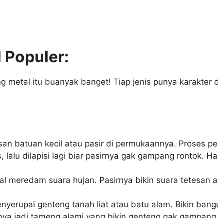
 Populer:
g metal itu buanyak banget! Tiap jenis punya karakter 
isan batuan kecil atau pasir di permukaannya. Proses 
alu dilapisi lagi biar pasirnya gak gampang rontok. Ha
oal meredam suara hujan. Pasirnya bikin suara tetesan ai
nyerupai genteng tanah liat atau batu alam. Bikin bang
nya jadi tameng alami yang bikin genteng gak gampang 