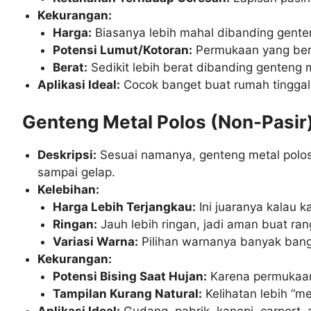
Kekurangan:
Harga:
Biasanya lebih mahal dibanding genten
Potensi Lumut/Kotoran:
Permukaan yang bert
Berat:
Sedikit lebih berat dibanding genteng m
Aplikasi Ideal:
Cocok banget buat rumah tinggal b
Genteng Metal Polos (Non-Pasir)
Deskripsi:
Sesuai namanya, genteng metal polos i
sampai gelap.
Kelebihan:
Harga Lebih Terjangkau:
Ini juaranya kalau 
Ringan:
Jauh lebih ringan, jadi aman buat ran
Variasi Warna:
Pilihan warnanya banyak bang
Kekurangan:
Potensi Bising Saat Hujan:
Karena permukaanny
Tampilan Kurang Natural:
Kelihatan lebih “m