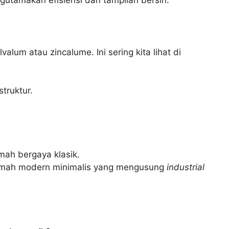
gutamakan efisiensi dan tampilan bersih.
lum atau zincalume. Ini sering kita lihat di
truktur.
mah bergaya klasik.
 rumah modern minimalis yang mengusung
industrial