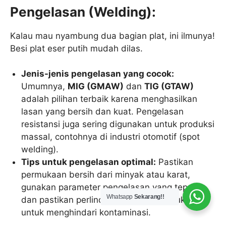
Pengelasan (Welding):
Kalau mau nyambung dua bagian plat, ini ilmunya!
Besi plat eser putih mudah dilas.
Jenis-jenis pengelasan yang cocok:
Umumnya,
MIG (GMAW)
dan
TIG (GTAW)
adalah pilihan terbaik karena menghasilkan
lasan yang bersih dan kuat. Pengelasan
resistansi juga sering digunakan untuk produksi
massal, contohnya di industri otomotif (spot
welding).
Tips untuk pengelasan optimal:
Pastikan
permukaan bersih dari minyak atau karat,
gunakan parameter pengelasan yang tepat,
Whatsapp
Sekarang!!
dan pastikan perlindungan gas yang cukup
untuk menghindari kontaminasi.