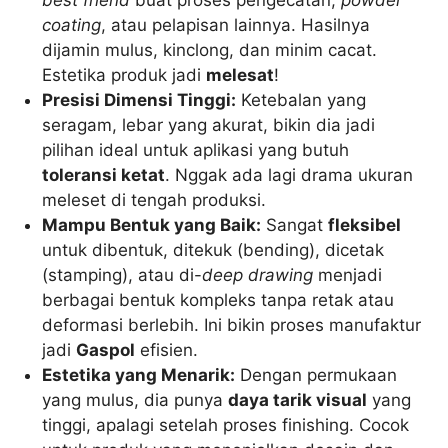
best friend
buat proses pengecatan,
powder
coating
, atau pelapisan lainnya. Hasilnya
dijamin mulus, kinclong, dan minim cacat.
Estetika produk jadi
melesat
!
Presisi Dimensi Tinggi:
Ketebalan yang
seragam, lebar yang akurat, bikin dia jadi
pilihan ideal untuk aplikasi yang butuh
toleransi ketat
. Nggak ada lagi drama ukuran
meleset di tengah produksi.
Mampu Bentuk yang Baik:
Sangat
fleksibel
untuk dibentuk, ditekuk (bending), dicetak
(stamping), atau di-
deep drawing
menjadi
berbagai bentuk kompleks tanpa retak atau
deformasi berlebih. Ini bikin proses manufaktur
jadi
Gaspol
efisien.
Estetika yang Menarik:
Dengan permukaan
yang mulus, dia punya
daya tarik visual
yang
tinggi, apalagi setelah proses finishing. Cocok