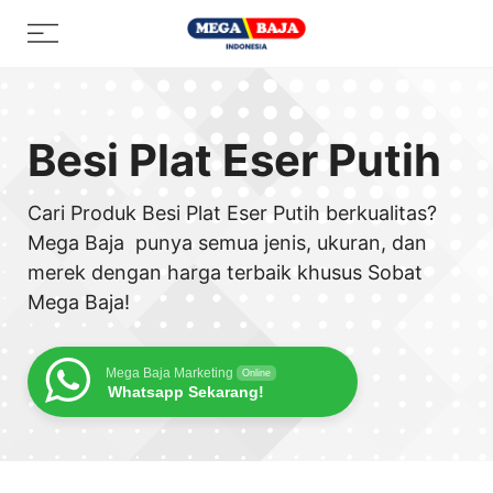
Skip
Menu
to
content
Besi Plat Eser Putih
Cari Produk Besi Plat Eser Putih berkualitas?
Mega Baja punya semua jenis, ukuran, dan
merek dengan harga terbaik khusus Sobat
Mega Baja!
Mega Baja Marketing
Online
Whatsapp Sekarang!