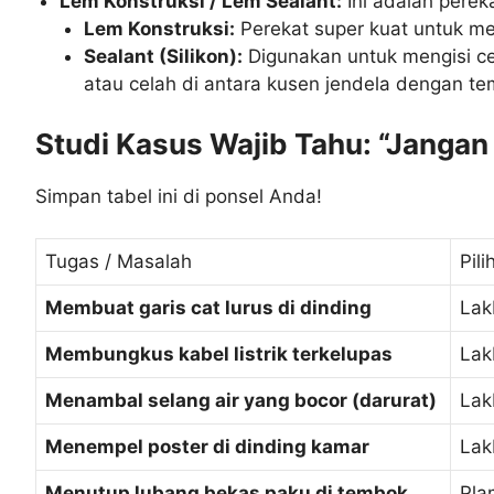
Lem Konstruksi / Lem Sealant:
Ini adalah pereka
Lem Konstruksi:
Perekat super kuat untuk men
Sealant (Silikon):
Digunakan untuk mengisi cel
atau celah di antara kusen jendela dengan t
Studi Kasus Wajib Tahu: “Jangan
Simpan tabel ini di ponsel Anda!
Tugas / Masalah
Pil
Membuat garis cat lurus di dinding
Lak
Membungkus kabel listrik terkelupas
Lakb
Menambal selang air yang bocor (darurat)
Lak
Menempel poster di dinding kamar
Lak
Menutup lubang bekas paku di tembok
Pla