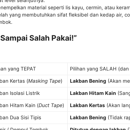
t level selanjutnya.
empelkan material seperti lis kayu, cermin, atau keram
ah yang membutuhkan sifat fleksibel dan kedap air, co
embok.
 Sampai Salah Pakai!”
ihan yang TEPAT
Pilihan yang SALAH (dan
ban Kertas (
Masking Tape
)
Lakban Bening
(Akan mer
an Isolasi Listrik
Lakban Hitam Kain
(Sang
ban Hitam Kain (
Duct Tape
)
Lakban Kertas
(Akan lang
ban Dua Sisi Tipis
Lakban Bening
(Tidak rap
mir / Dempul Tembok
Ditutup dengan lakban
(