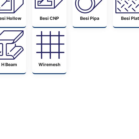
esi Hollow
Besi CNP
Besi Pipa
Besi Plat
H Beam
Wiremesh