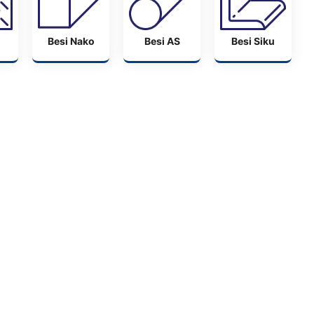
Besi Nako
Besi AS
Besi Siku