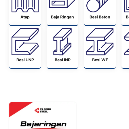
Atap
Baja Ringan
Besi Beton
B
Besi UNP
Besi INP
Besi WF