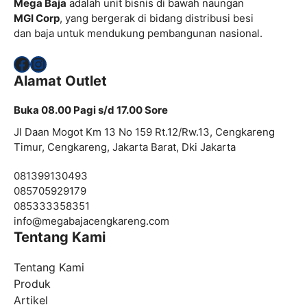
Mega Baja
adalah unit bisnis di bawah naungan
MGI Corp
, yang bergerak di bidang distribusi besi
dan baja untuk mendukung pembangunan nasional.
Facebook
Instagram
Alamat Outlet
Buka 08.00 Pagi s/d 17.00 Sore
Jl Daan Mogot Km 13 No 159 Rt.12/Rw.13, Cengkareng
Timur, Cengkareng, Jakarta Barat, Dki Jakarta
081399130493
085705929179
085333358351
info@
megabajacengkareng.com
Tentang Kami
Tentang Kami
Produk
Artikel