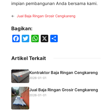
impian pembangunan Anda bersama kami.
←
Jual Baja Ringan Grosir Cengkareng
Bagikan:
F
T
W
X
S
a
w
h
h
c
i
a
a
Artikel Terkait
e
t
t
r
b
t
s
e
Kontraktor Baja Ringan Cengkareng
o
e
A
2026-01-01
o
r
p
Jual Baja Ringan Grosir Cengkareng
k
p
2026-01-01