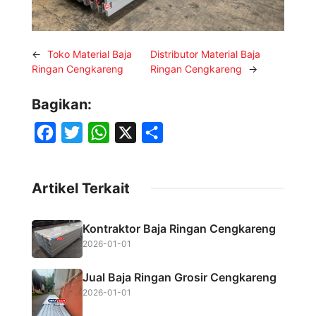
←
Toko Material Baja
Distributor Material Baja
Ringan Cengkareng
Ringan Cengkareng
→
Bagikan:
F
T
W
X
S
a
w
h
h
c
i
a
a
Artikel Terkait
e
t
t
r
b
t
s
e
Kontraktor Baja Ringan Cengkareng
o
e
A
2026-01-01
o
r
p
Jual Baja Ringan Grosir Cengkareng
k
p
2026-01-01