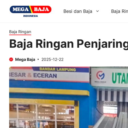
Skip
to
Besi dan Baja
Baja Ri
content
Baja Ringan
Baja Ringan Penjarin
Mega Baja
2025-12-22