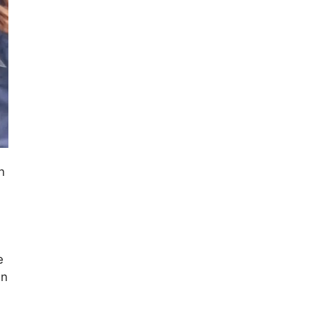
n
e
an